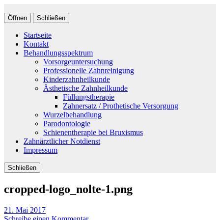
Öffnen
Schließen
Startseite
Kontakt
Behandlungsspektrum
Vorsorgeuntersuchung
Professionelle Zahnreinigung
Kinderzahnheilkunde
Ästhetische Zahnheilkunde
Füllungstherapie
Zahnersatz / Prothetische Versorgung
Wurzelbehandlung
Parodontologie
Schienentherapie bei Bruxismus
Zahnärztlicher Notdienst
Impressum
Schließen
cropped-logo_nolte-1.png
21. Mai 2017
Schreibe einen Kommentar